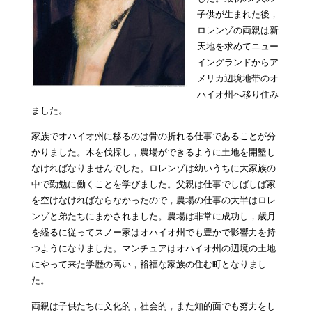
子供が生まれた後，
ロレンゾの両親は新
天地を求めてニュー
イングランドからア
メリカ辺境地帯のオ
ハイオ州へ移り住み
ました。
家族でオハイオ州に移るのは骨の折れる仕事であることが分
かりました。木を伐採し，農場ができるように土地を開墾し
なければなりませんでした。ロレンゾは幼いうちに大家族の
中で勤勉に働くことを学びました。父親は仕事でしばしば家
を空けなければならなかったので，農場の仕事の大半はロレ
ンゾと弟たちにまかされました。農場は非常に成功し，歳月
を経るに従ってスノー家はオハイオ州でも豊かで影響力を持
つようになりました。マンチュアはオハイオ州の辺境の土地
にやって来た学歴の高い，裕福な家族の住む町となりまし
た。
両親は子供たちに文化的，社会的，また知的面でも努力をし