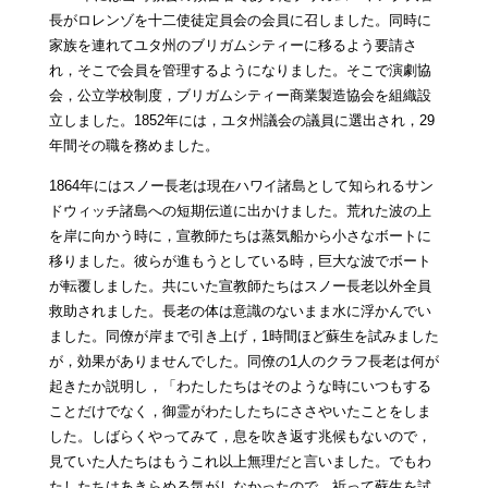
長がロレンゾを十二使徒定員会の会員に召しました。同時に
家族を連れてユタ州のブリガムシティーに移るよう要請さ
れ，そこで会員を管理するようになりました。そこで演劇協
会，公立学校制度，ブリガムシティー商業製造協会を組織設
立しました。1852年には，ユタ州議会の議員に選出され，29
年間その職を務めました。
1864年にはスノー長老は現在ハワイ諸島として知られるサン
ドウィッチ諸島への短期伝道に出かけました。荒れた波の上
を岸に向かう時に，宣教師たちは蒸気船から小さなボートに
移りました。彼らが進もうとしている時，巨大な波でボート
が転覆しました。共にいた宣教師たちはスノー長老以外全員
救助されました。長老の体は意識のないまま水に浮かんでい
ました。同僚が岸まで引き上げ，1時間ほど蘇生を試みました
が，効果がありませんでした。同僚の1人のクラフ長老は何が
起きたか説明し，「わたしたちはそのような時にいつもする
ことだけでなく，御霊がわたしたちにささやいたことをしま
した。しばらくやってみて，息を吹き返す兆候もないので，
見ていた人たちはもうこれ以上無理だと言いました。でもわ
たしたちはあきらめる気がしなかったので，祈って蘇生を試