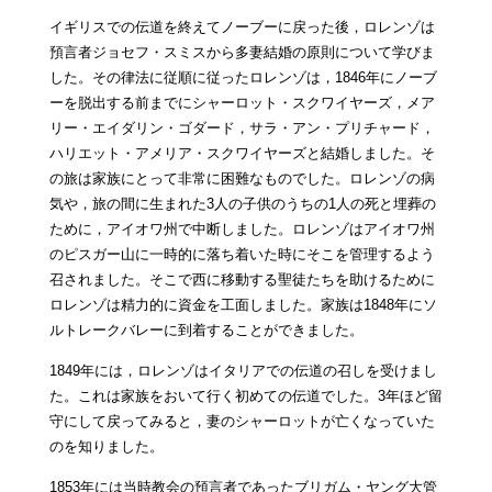
イギリスでの伝道を終えてノーブーに戻った後，ロレンゾは
預言者ジョセフ・スミスから多妻結婚の原則について学びま
した。その律法に従順に従ったロレンゾは，1846年にノーブ
ーを脱出する前までにシャーロット・スクワイヤーズ，メア
リー・エイダリン・ゴダード，サラ・アン・プリチャード，
ハリエット・アメリア・スクワイヤーズと結婚しました。そ
の旅は家族にとって非常に困難なものでした。ロレンゾの病
気や，旅の間に生まれた3人の子供のうちの1人の死と埋葬の
ために，アイオワ州で中断しました。ロレンゾはアイオワ州
のピスガー山に一時的に落ち着いた時にそこを管理するよう
召されました。そこで西に移動する聖徒たちを助けるために
ロレンゾは精力的に資金を工面しました。家族は1848年にソ
ルトレークバレーに到着することができました。
1849年には，ロレンゾはイタリアでの伝道の召しを受けまし
た。これは家族をおいて行く初めての伝道でした。3年ほど留
守にして戻ってみると，妻のシャーロットが亡くなっていた
のを知りました。
1853年には当時教会の預言者であったブリガム・ヤング大管