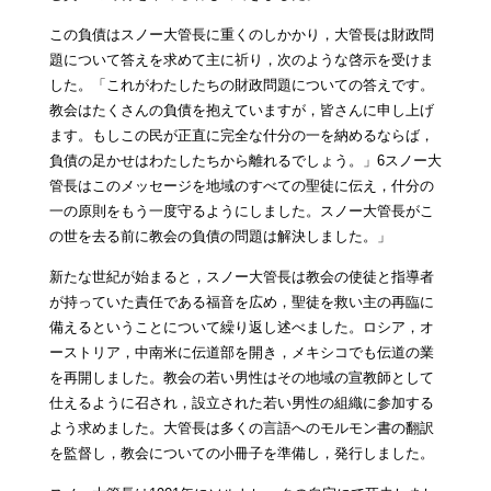
この負債はスノー大管長に重くのしかかり，大管長は財政問
題について答えを求めて主に祈り，次のような啓示を受けま
した。「これがわたしたちの財政問題についての答えです。
教会はたくさんの負債を抱えていますが，皆さんに申し上げ
ます。もしこの民が正直に完全な什分の一を納めるならば，
負債の足かせはわたしたちから離れるでしょう。」6スノー大
管長はこのメッセージを地域のすべての聖徒に伝え，什分の
一の原則をもう一度守るようにしました。スノー大管長がこ
の世を去る前に教会の負債の問題は解決しました。」
新たな世紀が始まると，スノー大管長は教会の使徒と指導者
が持っていた責任である福音を広め，聖徒を救い主の再臨に
備えるということについて繰り返し述べました。ロシア，オ
ーストリア，中南米に伝道部を開き，メキシコでも伝道の業
を再開しました。教会の若い男性はその地域の宣教師として
仕えるように召され，設立された若い男性の組織に参加する
よう求めました。大管長は多くの言語へのモルモン書の翻訳
を監督し，教会についての小冊子を準備し，発行しました。