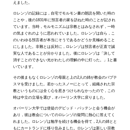
えました。
ロレンゾの記録には，自宅でモルモン書の朗読を聞いた時の
ことや，後の1831年に預言者の家を訪ねた時のことが記され
ています。当時，モルモニズムは宗教とはみなされず，一時
の気まぐれのように思われていました。ロレンゾは自ら，こ
のいわゆる預言者が本当にそうであるかどうか見極めること
にしました。非難とは反対に，ロレンゾは預言者が正直で誠
実な人であることが分かりました。後にロレンゾは「決して
消すことのできない光がわたしの理解の中に灯った。」1と書
いています。
その後まもなくロレンゾの母親と上の2人の姉が教会のバプテ
スマを受けました。若かったスノーにとって，組織された宗
教というものには全く心を惹きつけられなかったので，この
時は中立の立場を選び，オバーリン大学に戻りました。
オバーリン大学では使徒のデビッド・パッテンと会う機会が
あり，彼は教会についてのロレンゾの疑問に熱心に答えてく
れました。ロレンゾは勉学を続ける機会を得て，2人の姉とと
もにカートランドに移り住みました。ロレンゾは新しい宗教