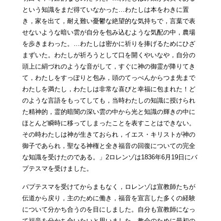
という知識をまだ得ていなかった…わたしは本をわきに置
き，家を出て，耐え難い憂鬱な絶望的な気持ちで，言葉で表
せないような暗い雲が自分を包み込むような気配の中，農場
を歩きまわった。…わたしは密かに祈りを捧げるためにひざ
まずいた。わたしが祈ろうとして口を開くやいなや，自分の
頭上に絹づれのような音がして，すぐに神の御霊が降りてき
て，わたしをすっぽりと包み，頭のてっぺんからつま先まで
わたしを満たし，わたしは非常な喜びと幸福に包まれた！ど
のような言語をもってしても，当時わたしの知識に授けられ
た精神的，霊的暗闇の深い雲の中から光と知識の輝きの中に
ほとんど瞬時に移ってしまったことを表すことはできない。
その時わたしは神が生きておられ，イエス・キリストが神の
御子であられ，聖なる神権と全き福音の回復についての完全
な知識を受けたのである。」2ロレンゾは1836年6月19日にバ
プテスマを受けました。
バプテスマを受けてからまもなく，ロレンゾは宣教師たちが
伝道から戻り，主のために働き，福音を宣言した多くの経験
について分かち合うのを目にしました。自分も宣教師になっ
て福音を分かち合いたいと思いました。教会のために最初の