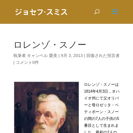
ロレンゾ・スノー
執筆者
キャンベル 愛美
|
9月 3, 2013
|
回復された預言者
|
コメント0件
ロレンゾ・スノーは
1814年4月3日，オハ
イオ州にて父オリバ
ーと母ロゼッタ・ペ
ティボーン・スノー
の間の7人の子供の5
番目として生まれま
した。最初の2人の