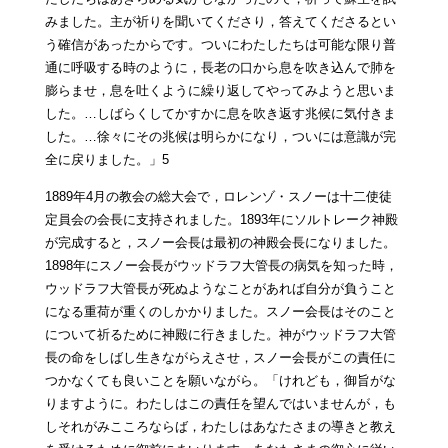
みました。主が祈りを聞いてくださり，答えてくださるとい
う確信があったからです。ついにわたしたちは可能な限り普
通に呼吸する時のように，長老の口から息を吹き込んで肺を
膨らませ，息を吐くように繰り返してやってみようと思いま
した。…しばらくしてかすかに息を吹き返す兆候に気付きま
した。…徐々にその兆候は明らかになり，ついには意識が完
全に戻りました。」5
1889年4月の教会の総大会で，ロレンゾ・スノーは十二使徒
定員会の会長に支持されました。1893年にソルトレーク神殿
が完成すると，スノー会長は最初の神殿会長になりました。
1898年にスノー会長がウッドラフ大管長の病気を知った時，
ウッドラフ大管長が死ぬようなことがあれば自分が負うこと
になる重荷が重くのしかかりました。スノー会長はそのこと
について祈るために神殿に行きました。神がウッドラフ大管
長の命をしばし生きながらえさせ，スノー会長がこの責任に
つかなくても良いことを願いながら。「けれども，御旨がな
りますように。わたしはこの責任を望んではいませんが，も
しそれがみこころならば，わたしはあなたさまの導きと教え