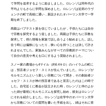
て学問を追求するように励ましました。ロレンゾは同年代の
平均よりもさらに学問を深めました。ロレンゾは近郊のラヴ
ェンナの町で高校に通い，新設されたオバーリン大学で一学
期を終了しました。
両親はバプテスト派を信じていましたが，子供たちには自分
で宗教を探究するよう促しました。両親は子供たちに宗教を
探求して，得た情報を家族で話し合うよう勧めました。話し
合う時には偏狭になったり，狭い心を持つことは決して許さ
れませんでした。家族みんながすべての宗教的テーマについ
て自分の意見や考えを口にするよう奨励されました。
スノー家の農場から4マイル（約6.4キロ）のハイラムの町に
は，預言者ジョセフ・スミスが住んでいました。ロレンゾが
モルモニズムという新しい宗教について聞き，その創始者ジ
ョセフ・スミスが神の預言者であると宣言したのはこの時で
した。自宅近くに教会が設立された時，ロレンゾと仲のよか
った姉が最初にモルモニズムを探究し始め，彼女はロレンゾ
にそれを紹介しました。ロレンゾは在学中のオバーリン大学
から宗教についての質問を書いた手紙を出し，姉はそれに答