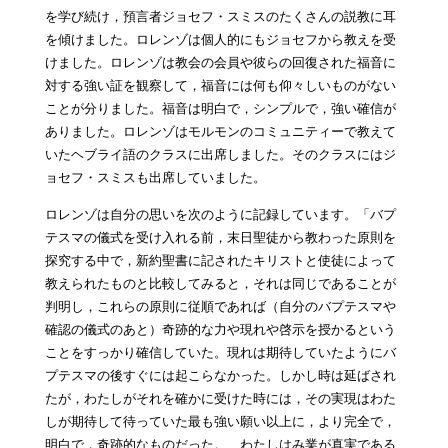
を学び続け，預言者ジョセフ・スミスのたくさんの説教に耳
を傾けました。ロレンゾは個人的にもジョセフから教えを受
けました。ロレンゾは教会の会員や彼らの回復された福音に
対する強い証を観察して，福音には何も仰々しいものがない
ことが分りました。福音は明白で，シンプルで，強い確信が
ありました。ロレンゾはモルモンのコミュニティーで教えて
いたヘブライ語のクラスに出席しました。そのクラスにはジ
ョセフ・スミスも出席していました。
ロレンゾは自分の思いを次のように記録しています。「バプ
テスマの儀式を受け入れる前，末日聖徒から教わった原則を
探究する中で，新約聖書に記されたキリストと使徒によって
教えられたものと比較してみると，それは同じであることが
判明し，これらの原則に従順であれば（自分のバプテスマや
確認の儀式のあと）奇跡的な力や現れや啓示を授かるという
ことをすっかり確信していた。現れは期待していたようにバ
プテスマの後すぐには起こらなかった。しかし時は延ばされ
たが，わたしがそれを確かに受けた時には，その実現はわた
しが期待して待っていた最も強い願い以上に，より完全で，
明白で，奇跡的なものだった。…わたしはみ業が真実である