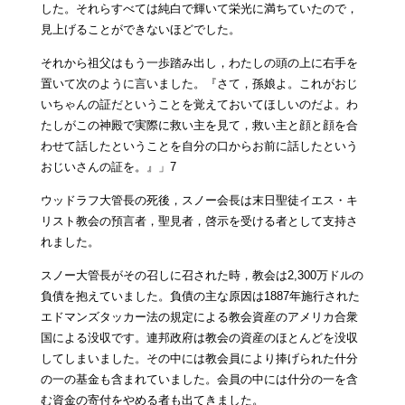
した。それらすべては純白で輝いて栄光に満ちていたので，
見上げることができないほどでした。
それから祖父はもう一歩踏み出し，わたしの頭の上に右手を
置いて次のように言いました。『さて，孫娘よ。これがおじ
いちゃんの証だということを覚えておいてほしいのだよ。わ
たしがこの神殿で実際に救い主を見て，救い主と顔と顔を合
わせて話したということを自分の口からお前に話したという
おじいさんの証を。』」7
ウッドラフ大管長の死後，スノー会長は末日聖徒イエス・キ
リスト教会の預言者，聖見者，啓示を受ける者として支持さ
れました。
スノー大管長がその召しに召された時，教会は2,300万ドルの
負債を抱えていました。負債の主な原因は1887年施行された
エドマンズタッカー法の規定による教会資産のアメリカ合衆
国による没収です。連邦政府は教会の資産のほとんどを没収
してしまいました。その中には教会員により捧げられた什分
の一の基金も含まれていました。会員の中には什分の一を含
む資金の寄付をやめる者も出てきました。