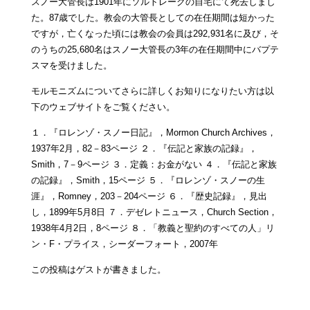
スノー大管長は1901年にソルトレークの自宅にて死去しまし
た。87歳でした。教会の大管長としての在任期間は短かった
ですが，亡くなった頃には教会の会員は292,931名に及び，そ
のうちの25,680名はスノー大管長の3年の在任期間中にバプテ
スマを受けました。
モルモニズムについてさらに詳しくお知りになりたい方は以
下のウェブサイトをご覧ください。
１．『ロレンゾ・スノー日記』，Mormon Church Archives，
1937年2月，82－83ページ ２．『伝記と家族の記録』，
Smith，7－9ページ ３．定義：お金がない ４．『伝記と家族
の記録』，Smith，15ページ ５．『ロレンゾ・スノーの生
涯』，Romney，203－204ページ ６．『歴史記録』，見出
し，1899年5月8日 ７．デゼレトニュース，Church Section，
1938年4月2日，8ページ ８．「教義と聖約のすべての人」リ
ン・F・プライス，シーダーフォート，2007年
この投稿はゲストが書きました。