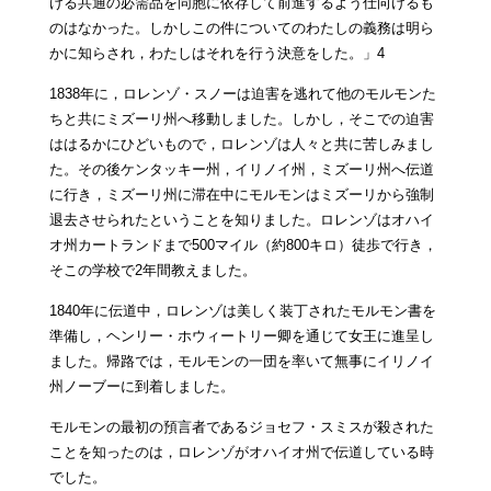
ける共通の必需品を同胞に依存して前進するよう仕向けるも
のはなかった。しかしこの件についてのわたしの義務は明ら
かに知らされ，わたしはそれを行う決意をした。」4
1838年に，ロレンゾ・スノーは迫害を逃れて他のモルモンた
ちと共にミズーリ州へ移動しました。しかし，そこでの迫害
ははるかにひどいもので，ロレンゾは人々と共に苦しみまし
た。その後ケンタッキー州，イリノイ州，ミズーリ州へ伝道
に行き，ミズーリ州に滞在中にモルモンはミズーリから強制
退去させられたということを知りました。ロレンゾはオハイ
オ州カートランドまで500マイル（約800キロ）徒歩で行き，
そこの学校で2年間教えました。
1840年に伝道中，ロレンゾは美しく装丁されたモルモン書を
準備し，ヘンリー・ホウィートリー卿を通じて女王に進呈し
ました。帰路では，モルモンの一団を率いて無事にイリノイ
州ノーブーに到着しました。
モルモンの最初の預言者であるジョセフ・スミスが殺された
ことを知ったのは，ロレンゾがオハイオ州で伝道している時
でした。