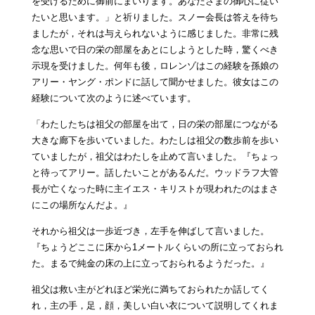
を受けるために御前にまいります。あなたさまの御心に従い
たいと思います。」と祈りました。スノー会長は答えを待ち
ましたが，それは与えられないように感じました。非常に残
念な思いで日の栄の部屋をあとにしようとした時，驚くべき
示現を受けました。何年も後，ロレンゾはこの経験を孫娘の
アリー・ヤング・ポンドに話して聞かせました。彼女はこの
経験について次のように述べています。
「わたしたちは祖父の部屋を出て，日の栄の部屋につながる
大きな廊下を歩いていました。わたしは祖父の数歩前を歩い
ていましたが，祖父はわたしを止めて言いました。『ちょっ
と待ってアリー。話したいことがあるんだ。ウッドラフ大管
長が亡くなった時に主イエス・キリストが現われたのはまさ
にこの場所なんだよ。』
それから祖父は一歩近づき，左手を伸ばして言いました。
『ちょうどここに床から1メートルくらいの所に立っておられ
た。まるで純金の床の上に立っておられるようだった。』
祖父は救い主がどれほど栄光に満ちておられたか話してく
れ，主の手，足，顔，美しい白い衣について説明してくれま