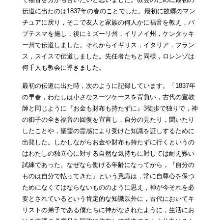
伝道に出たのは1837年の春のことでした。最初に故郷のマン
チュアに戻り，そこで友人と家族の何人かに福音を教え，バ
プテスマを施し，後にミズーリ州，イリノイ州，ケンタッキ
ー州で伝道しました。それからイギリス，イタリア，フラン
ス，スイスで伝道しました。先任者たちと同様，ロレンゾは
何千人も教会に導きました。
最初の伝道に出た時，次のように記録しています。「1837年
の早春，わたしは小さなスーツケースを背負い，古代の宣教
師と同じように『お金も財布も持たずに』3徒歩で独りで，神
の御子の全き福音の回復を宣言し，自分の見たり，聞いたり
したことや，聖霊の霊感により受けた知識を証しするために
出発した。しかしながらお金や財布も持たずに行くというの
はわたしの独立心に対する自然な気持ちに対しては耐え難い
試練であった。なぜなら働ける年齢になってから，『自分の
ものは自分で払ってきた』という意識は，常に自尊心を保つ
ためになくてはならないもののように思え，神が今それを必
要とされているという肯定的な知識以外に，古代においてキ
リストの弟子である僕たちに神がなされたように，生活にお